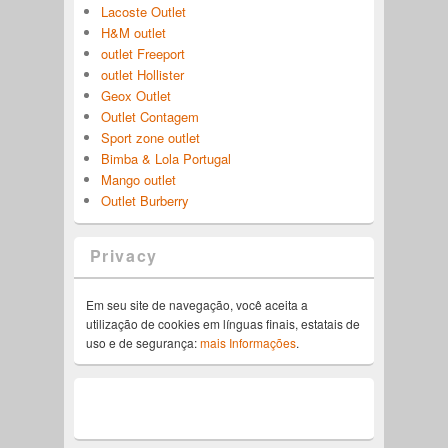
Lacoste Outlet
H&M outlet
outlet Freeport
outlet Hollister
Geox Outlet
Outlet Contagem
Sport zone outlet
Bimba & Lola Portugal
Mango outlet
Outlet Burberry
Privacy
Em seu site de navegação, você aceita a
utilização de cookies em línguas finais, estatais de
uso e de segurança:
mais Informações
.