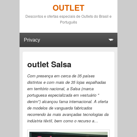
OUTLET
Descontos e ofertas especiais de Outlets do Brasil e
Português
Primary menu
Skip to primary content
Skip to secondary content
outlet Salsa
Com presença em cerca de 35 países
distintos e com mais de 35 lojas espalhadas
em território nacional, a Salsa (marca
portuguesa especializada em vestuário "
denim") alcançou fama internacional. A oferta
de modelos de vanguarda fabricados
recorrendo às mais avançadas tecnologias da
indústria têxtil, bem como o recurso a…