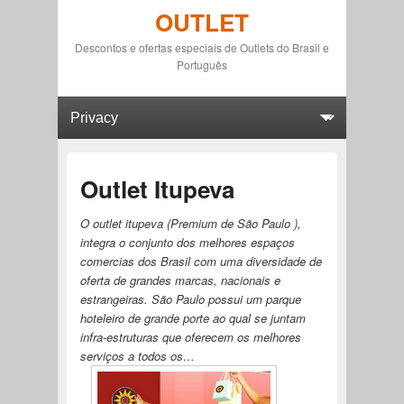
OUTLET
Descontos e ofertas especiais de Outlets do Brasil e
Português
Primary menu
Skip to primary content
Skip to secondary content
Outlet Itupeva
O outlet itupeva (Premium de São Paulo ),
integra o conjunto dos melhores espaços
comercias dos Brasil com uma diversidade de
oferta de grandes marcas, nacionais e
estrangeiras. São Paulo possui um parque
hoteleiro de grande porte ao qual se juntam
infra-estruturas que oferecem os melhores
serviços a todos os…