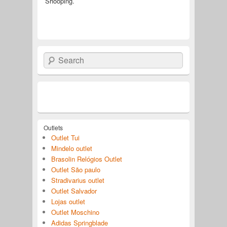
Shooping.
Search
Outlets
Outlet Tui
Mindelo outlet
Brasolin Relógios Outlet
Outlet São paulo
Stradivarius outlet
Outlet Salvador
Lojas outlet
Outlet Moschino
Adidas Springblade