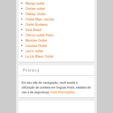
Mango outlet
Osklen outlet
Oakley Outlet
Outlet Marc Jacobs
Outlet Burberry
Zara Brasil
Chicco outlet Porto
Moncler Outlet
Lacoste Outlet
Levi’s outlet
Le Lis Blanc Outlet
Privacy
Em seu site de navegação, você aceita a
utilização de cookies em línguas finais, estatais de
uso e de segurança:
mais Informações
.