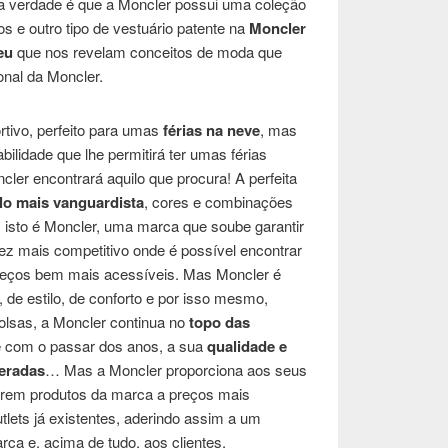
, a verdade é que a Moncler possui uma coleção
s e outro tipo de vestuário patente na
Moncler
eu
que nos revelam conceitos de moda que
onal da Moncler.
rtivo, perfeito para umas
férias na neve
, mas
ilidade que lhe permitirá ter umas férias
cler encontrará aquilo que procura! A perfeita
ilo mais vanguardista
, cores e combinações
 isto é Moncler, uma marca que soube garantir
z mais competitivo onde é possível encontrar
eços bem mais acessíveis. Mas Moncler é
 de estilo, de conforto e por isso mesmo,
olsas, a Moncler continua no
topo das
e com o passar dos anos, a sua
qualidade e
teradas
… Mas a Moncler proporciona aos seus
irirem produtos da marca a preços mais
lets já existentes, aderindo assim a um
rca e, acima de tudo, aos clientes.