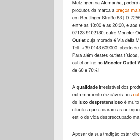
Metzingen na Alemanha, poderá 
produtos da marca a
preços mai
em Reutlinger Straße 63 | D-7255
entre as 10:00 e as 20:00, e aos 
07123 9102130; outro Moncler Ou
Outlet
cuja morada é Via della Mod
Telf: +39 0143 609000, aberto de
Para além destes outlets físicos
outlet online no
Moncler Outlet 
de 60 e 70%!
A
qualidade
irresistível dos pro
extremamente razoáveis nos
out
de
luxo despretensioso
é muito
clientes que encaram as coleçõ
estilo de vida despreocupado ma
Apesar da sua tradição estar dir