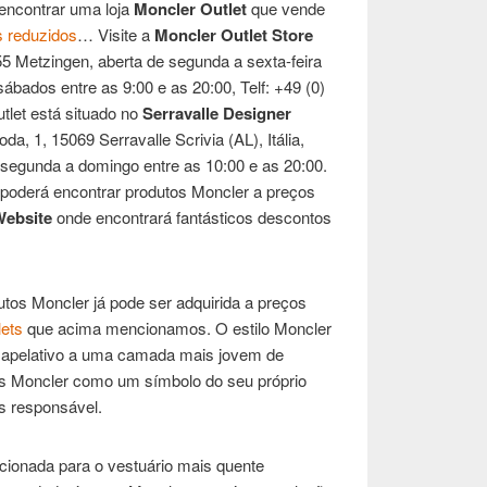
encontrar uma loja
Moncler Outlet
que vende
s reduzidos
… Visite a
Moncler Outlet Store
5 Metzingen, aberta de segunda a sexta-feira
sábados entre as 9:00 e as 20:00, Telf: +49 (0)
tlet está situado no
Serravalle Designer
a, 1, 15069 Serravalle Scrivia (AL), Itália,
 segunda a domingo entre as 10:00 e as 20:00.
, poderá encontrar produtos Moncler a preços
Website
onde encontrará fantásticos descontos
dutos Moncler já pode ser adquirida a preços
lets
que acima mencionamos. O estilo Moncler
 apelativo a uma camada mais jovem de
es Moncler como um símbolo do seu próprio
s responsável.
ecionada para o vestuário mais quente