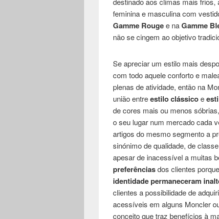
destinado aos climas mais frios
feminina e masculina com vestido
Gamme Rouge
e na
Gamme Bl
não se cingem ao objetivo tradici
Se apreciar um estilo mais despo
com todo aquele conforto e maleab
plenas de atividade, então na Mon
união entre
estilo clássico
e
est
de cores mais ou menos sóbrias,
o seu lugar num mercado cada ve
artigos do mesmo segmento a pr
sinónimo de qualidade, de classe,
apesar de inacessível a muitas b
preferências
dos clientes porqu
identidade permaneceram inal
clientes a possibilidade de adqu
acessíveis em alguns Moncler out
conceito que traz benefícios à ma