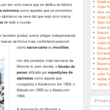
Dudalina
 por ser uma marca que se dedica ao fabrico
Outlet P
as extremos
como aqueles que se encontram
Vans out
de alpinismo na neve daí que seja uma marca
Outlet C
as
de todo o mundo.
Sport Zo
Outlet A
Brasolin
er também produz outros artigos indispensáveis
Outlet S
 baixas da forma mais confortável possível
Outlet U
como
sacos-cama
ou
mochilas
.
Chicco B
Ed Hardy
Stradivar
Um dos produtos mais famosos da
Bayard o
Moncler é, sem dúvida, o
blusão de
Moncler 
penas
utilizado por
expedições de
outlet C
alpinistas
como aquela que
Adidas 
conquistou o Karakorum em 1954, o
Oakley O
Makalù em 1995 ou o Alaska em
1964.
Privac
A associação da Moncler a