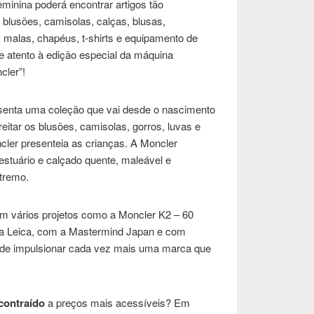
minina poderá encontrar artigos tão
lusões, camisolas, calças, blusas,
, malas, chapéus, t-shirts e equipamento de
te atento à edição especial da máquina
cler”!
senta uma coleção que vai desde o nascimento
eitar os blusões, camisolas, gorros, luvas e
cler presenteia as crianças. A Moncler
 vestuário e calçado quente, maleável e
xtremo.
em vários projetos como a Moncler K2 – 60
 a Leica, com a Mastermind Japan e com
as de impulsionar cada vez mais uma marca que
contraído
a preços mais acessíveis? Em