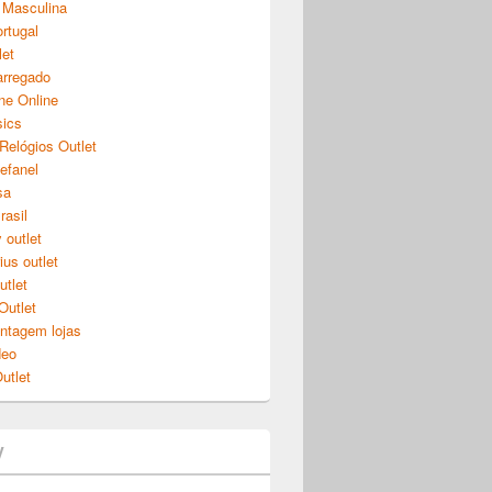
 Masculina
ortugal
let
arregado
ne Online
sics
 Relógios Outlet
tefanel
sa
rasil
 outlet
ius outlet
utlet
Outlet
ontagem lojas
Neo
utlet
y