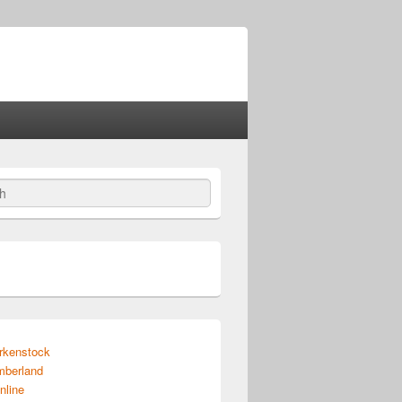
irkenstock
imberland
nline