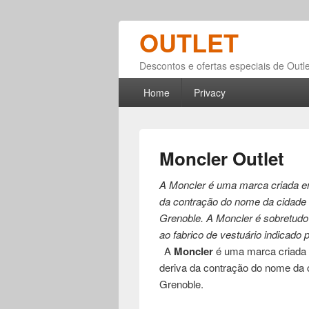
OUTLET
Descontos e ofertas especiais de Outle
Primary menu
Skip to primary content
Skip to secondary content
Home
Privacy
Moncler Outlet
A Moncler é uma marca criada e
da contração do nome da cidade 
Grenoble. A Moncler é sobretud
ao fabrico de vestuário indicad
A
Moncler
é uma marca criada 
deriva da contração do nome da 
Grenoble.