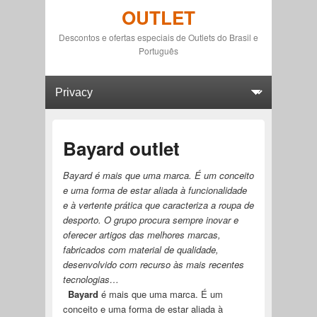
OUTLET
Descontos e ofertas especiais de Outlets do Brasil e
Português
Primary menu
Skip to primary content
Skip to secondary content
Bayard outlet
Bayard é mais que uma marca. É um conceito
e uma forma de estar aliada à funcionalidade
e à vertente prática que caracteriza a roupa de
desporto. O grupo procura sempre inovar e
oferecer artigos das melhores marcas,
fabricados com material de qualidade,
desenvolvido com recurso às mais recentes
tecnologias…
Bayard
é mais que uma marca. É um
conceito e uma forma de estar aliada à