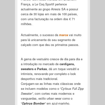
França, a Le Coq Sportif pertence
actualmente ao grupo Airesis SA e possui
cerca de 30 lojas em mais de 100 países,
com uma facturação na ordem dos € 71
milhões.
Actualmente, o sucesso da
marca
vai muito
para lá unicamente do seu segmento de
calçado com que deu os primeiros passos.
A gama de vestuário cresce de dia para dia e
a introdução no mercado de
cardigans,
sweaters e Parkas
, dá um toque versátil e
intimista, renovando por completo o look
desportivo mais tradicional.
Conjugam-se as linhas mais clássicas onde
se incluem modelos como o “
Cytisus Full Zipp
Sweater”
, com cortes mais modernos e
vanguardas, estilo urban wear como o
“
Ophrys Bomber
“
em azul-marinho.