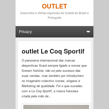
OUTLET
Descontos e ofertas especiais de Outlets do Brasil e
Português
Primary menu
Skip to primary content
Skip to secondary content
outlet Le Coq Sportif
O panorama internacional das marcas
desportivas ficará sempre ligado a nomes que
fizeram história, não só pelo sucesso das
suas vendas, mas também por introduzirem
no imaginário colectivo ícones, slogans e
Marketing de qualidade. Foi o que sucedeu
com a Le Coq Sportif, a marca francesa
criada pela mão de…