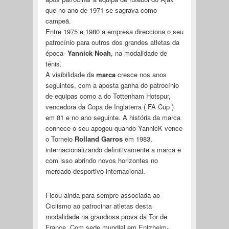
que no ano de 1971 se sagrava como
campeã.
Entre 1975 e 1980 a empresa direcciona o seu
patrocínio para outros dos grandes atletas da
época-
Yannick Noah
, na modalidade de
ténis.
A visibilidade da
marca
cresce nos anos
seguintes, com a aposta ganha do patrocínio
de equipas como a do Tottenham Hotspur,
vencedora da Copa de Inglaterra ( FA Cup )
em 81 e no ano seguinte. A história da marca
conhece o seu apogeu quando YannicK vence
o Torneio
Rolland Garros
em 1983,
internacionalizando definitivamente a marca e
com isso abrindo novos horizontes no
mercado desportivo internacional.
Ficou ainda para sempre associada ao
Ciclismo ao patrocinar atletas desta
modalidade na grandiosa prova da Tor de
France. Com sede mundial em Entzheim-