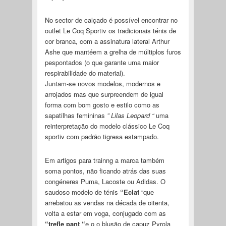
No sector de calçado é possível encontrar no
outlet Le Coq Sportiv os tradicionais ténis de
cor branca, com a assinatura lateral Arthur
Ashe que mantéem a grelha de múltiplos furos
pespontados (o que garante uma maior
respirabilidade do material).
Juntam-se novos modelos, modernos e
arrojados mas que surpreendem de igual
forma com bom gosto e estilo como as
sapatilhas femininas
” Lilas Leopard “
uma
reinterpretação do modelo clássico Le Coq
sportiv com padrão tigresa estampado.
Em artigos para trainng a marca também
soma pontos, não ficando atrás das suas
congéneres Puma, Lacoste ou Adidas. O
saudoso modelo de ténis
“Eclat
“que
arrebatou as vendas na década de oitenta,
volta a estar em voga, conjugado com as
“trefle pant “
e o o blusão de capuz Pyrola