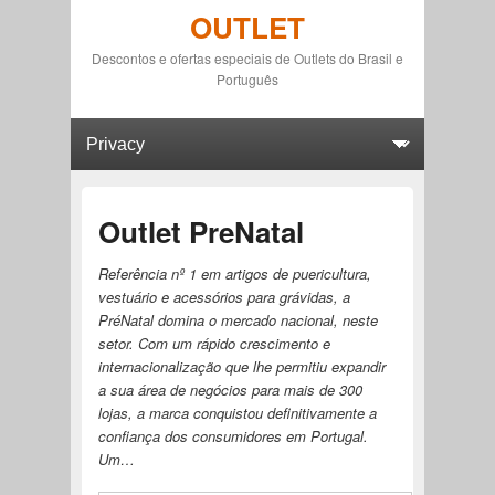
OUTLET
Descontos e ofertas especiais de Outlets do Brasil e
Português
Primary menu
Skip to primary content
Skip to secondary content
Outlet PreNatal
Referência nº 1 em artigos de puericultura,
vestuário e acessórios para grávidas, a
PréNatal domina o mercado nacional, neste
setor. Com um rápido crescimento e
internacionalização que lhe permitiu expandir
a sua área de negócios para mais de 300
lojas, a marca conquistou definitivamente a
confiança dos consumidores em Portugal.
Um…