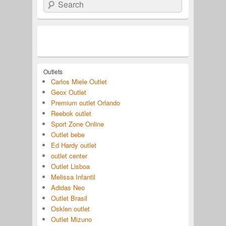
Search
Outlets
Carlos Miele Outlet
Geox Outlet
Premium outlet Orlando
Reebok outlet
Sport Zone Online
Outlet bebe
Ed Hardy outlet
outlet center
Outlet Lisboa
Melissa Infantil
Adidas Neo
Outlet Brasil
Osklen outlet
Outlet Mizuno