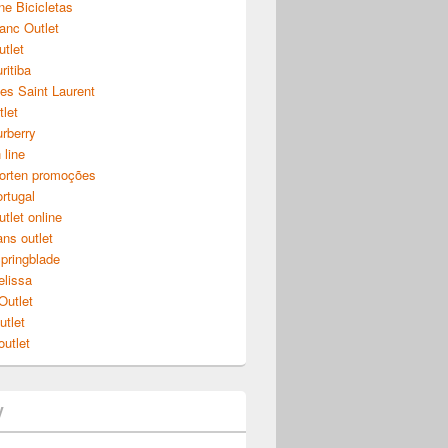
ne Bicicletas
lanc Outlet
utlet
ritiba
ves Saint Laurent
let
urberry
 line
orten promoções
ortugal
tlet online
ns outlet
pringblade
elissa
Outlet
utlet
outlet
y