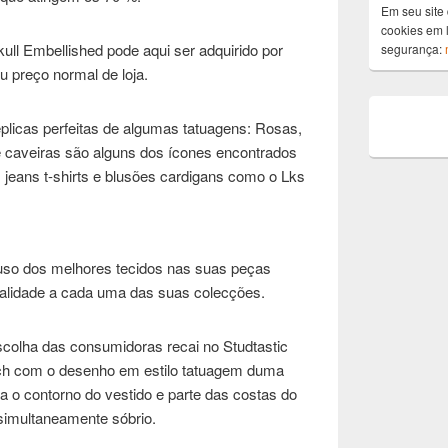
Em seu site 
cookies em l
ll Embellished pode aqui ser adquirido por
segurança:
 preço normal de loja.
licas perfeitas de algumas tatuagens: Rosas,
e caveiras são alguns dos ícones encontrados
m jeans t-shirts e blusões cardigans como o Lks
uso dos melhores tecidos nas suas peças
alidade a cada uma das suas colecções.
scolha das consumidoras recai no Studtastic
tch com o desenho em estilo tatuagem duma
 o contorno do vestido e parte das costas do
imultaneamente sóbrio.