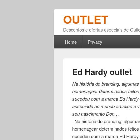
OUTLET
Descontos e ofertas especiais de Outle
Primary menu
Skip to primary content
Skip to secondary content
Home
Privacy
Ed Hardy outlet
Na história do branding, algum
homenagear determinados feitos 
sucedeu com a marca Ed Hardy c
associado ao mundo artístico e v
seu nascimento Don…
Na história do branding, algu
homenagear determinados feitos 
sucedeu com a marca Ed Hardy c