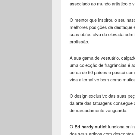
associado ao mundo artístico e v
O mentor que inspirou o seu na
melhores posições de destaque en
suas obras alvo de elevada admir
profissão.
A sua gama de vestuário, calçado
uma colecção de fragrâncias é ac
cerca de 50 países e possui como
vida alternativo bem como muitos
O design exclusivo das suas peç
da arte das tatuagens consegue c
demarcadamente vanguarda.
O
Ed hardy outlet
funciona onlin
dos seus artigos com descontos