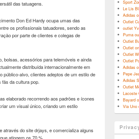
Sport Zo
ersátil das tatuagens.
Le Lis B
Adidas o
scimento Don Ed Hardy ocupa umas das
Outlet Cu
tre os profissionais tatuadores, sendo as
outlet Y
Puma out
ação por parte de clientes e colegas de
Outlet B
Outlet on
Outlet W
, bolsas, acessórios para telemóveis e ainda
Outlet P
tualmente distribuída internacionalmente em
Adidas ou
Pepe Jea
 público-alvo, clientes adeptos de um estilo de
Adidas S
 fãs da cultura pop.
Outlet M
Lacoste 
as elaborado recorrendo aos padrões e ícones
Bayard o
riar um visual único, criando um estilo
Via Uno 
Privac
e através do site drjays, e comercializa alguns
 que atingem os 70 %.