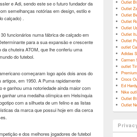
Outlet B
ssler e Adi, sendo este se o futuro fundador da
Outlet Z
om semelhanças notórias em design, estilo e
Outlet B
do calçado) .
Outlet R
Outlet U
Outlet I
30 funcionários numa fábrica de calçado em
Outlet P
eterminante para a sua expansão e crescente
outlet Ca
o da chuteira ATOM, que lhe conferiu uma
Adidas S
mundo do futebol.
Carmen S
outlet T
Premium 
americano começaram logo após dois anos do
Crocs Ou
us artigos, em 1950. A Puma rapidamente
Ed Hardy
to e ganhou uma notoriedade ainda maior com
Nike outl
a a ganhar uma medalha olímpica em Helsínquia
Outlet B
gotipo com a silhueta de um felino e as listas
Outlet N
ísticas da marca que possui hoje em dia cerca
ses.
Privac
competição e dos melhores jogadores de futebol