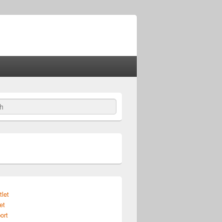
tlet
et
ort