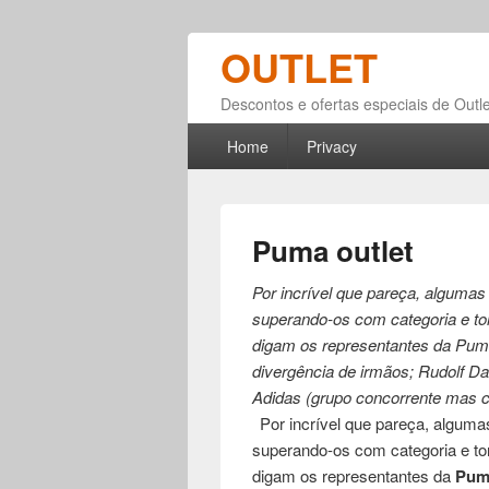
OUTLET
Descontos e ofertas especiais de Outle
Primary menu
Skip to primary content
Skip to secondary content
Home
Privacy
Puma outlet
Por incrível que pareça, alguma
superando-os com categoria e tor
digam os representantes da Pum
divergência de irmãos; Rudolf Da
Adidas (grupo concorrente mas
Por incrível que pareça, algum
superando-os com categoria e tor
digam os representantes da
Pum