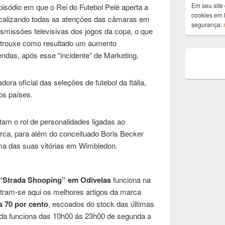
Em seu site 
pisódio em que o Rei do Futebol Pelé aperta a
cookies em l
 focalizando todas as atenções das câmaras em
segurança:
smissões televisivas dos jogos da copa, o que
e trouxe como resultado um aumento
ndas, após esse “incidente” de Marketing.
ora oficial das seleções de futebol da Itália,
os países.
m o rol de personalidades ligadas ao
rca, para além do conceituado Boris Becker
a das suas vitórias em Wimbledon.
“Strada Shooping” em Odivelas
funciona na
ontram-se aqui os melhores artigos da marca
s 70 por cento
, escoados do stock das últimas
rada funciona das 10h00 ás 23h00 de segunda a