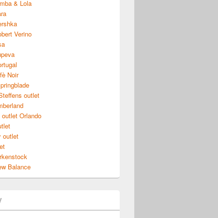
imba & Lola
ara
ershka
obert Verino
sa
tupeva
ortugal
fè Noir
pringblade
teffens outlet
imberland
outlet Orlando
tlet
 outlet
et
irkenstock
ew Balance
y