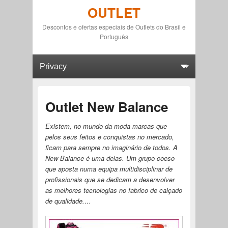
OUTLET
Descontos e ofertas especiais de Outlets do Brasil e
Português
Primary menu
Skip to primary content
Skip to secondary content
Outlet New Balance
Existem, no mundo da moda marcas que
pelos seus feitos e conquistas no mercado,
ficam para sempre no imaginário de todos. A
New Balance é uma delas. Um grupo coeso
que aposta numa equipa multidisciplinar de
profissionais que se dedicam a desenvolver
as melhores tecnologias no fabrico de calçado
de qualidade.…