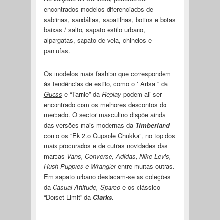
encontrados modelos diferenciados de
sabrinas, sandálias, sapatilhas, botins e botas
baixas / salto, sapato estilo urbano,
alpargatas, sapato de vela, chinelos e
pantufas.
Os modelos mais fashion que correspondem
às tendências de estilo, como o ” Arisa ” da
Guess
e “Tarnie” da
Replay
podem ali ser
encontrado com os melhores descontos do
mercado. O sector masculino dispõe ainda
das versões mais modernas da
Timberland
como os “Ek 2.o Cupsole Chukka”, no top dos
mais procurados e de outras novidades das
marcas
Vans, Converse, Adidas, Nike Levis,
Hush Puppies e Wrangler
entre muitas outras.
Em sapato urbano destacam-se as coleções
da
Casual Attitude, Sparco
e os clássico
“Dorset Limit” da
Clarks.