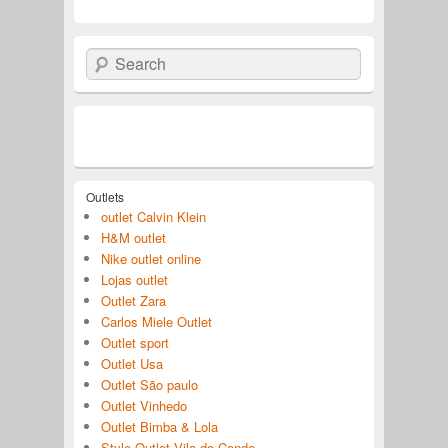
Search
Outlets
outlet Calvin Klein
H&M outlet
Nike outlet online
Lojas outlet
Outlet Zara
Carlos Miele Outlet
Outlet sport
Outlet Usa
Outlet São paulo
Outlet Vinhedo
Outlet Bimba & Lola
Style Outlet Vila do Conde