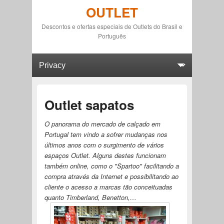
OUTLET
Descontos e ofertas especiais de Outlets do Brasil e
Português
Primary menu
Skip to primary content
Skip to secondary content
Outlet sapatos
O panorama do mercado de calçado em
Portugal tem vindo a sofrer mudanças nos
últimos anos com o surgimento de vários
espaços Outlet. Alguns destes funcionam
também online, como o "Spartoo" facilitando a
compra através da Internet e possibilitando ao
cliente o acesso a marcas tão conceituadas
quanto Timberland, Benetton,…