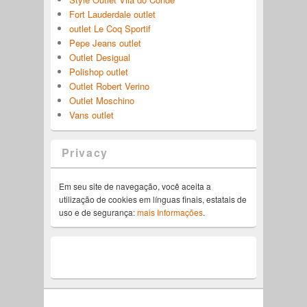
Fort Lauderdale outlet
outlet Le Coq Sportif
Pepe Jeans outlet
Outlet Desigual
Polishop outlet
Outlet Robert Verino
Outlet Moschino
Vans outlet
Privacy
Em seu site de navegação, você aceita a
utilização de cookies em línguas finais, estatais de
uso e de segurança:
mais Informações
.