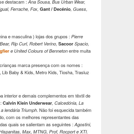
 se destacam :
Ana Sousa, Bus Urban Wear,
sigual, Ferrache, Fox,
Gant / Decénio
, Guess,
ina e masculina ) lojas dos grupos :
Pierre
Bear, Rip Curl, Robert Verino,
Sacoor
Spacio,
gfier
e United Colours of Benneton
entre muita
ara crianças marca presença com os nomes :
, Lib Baby & Kids, Metro Kids, Tiosha, Trasluz
pa interior e demais complementos em têxtil de
 :
Calvin Klein Underwear
, Calcedónia, La
 a lendária Triumph
. Não foi esquecida também
ado, com os melhores representantes das
das quais se salientam as seguintes :
Agostini,
 Hispanitas, Max, MTNG, Prof, Rocport e XTI.