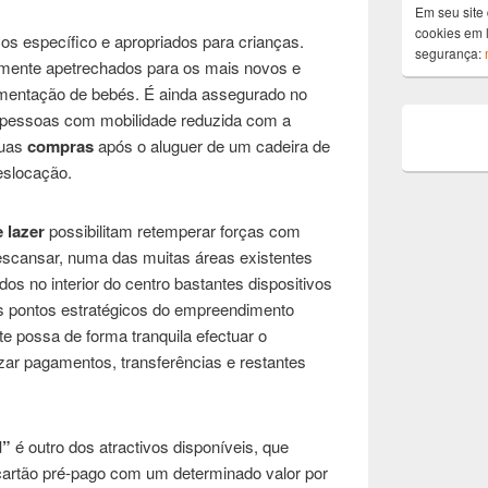
Em seu site 
cookies em l
ços específico e apropriados para crianças.
segurança:
talmente apetrechados para os mais novos e
mentação de bebés. É ainda assegurado no
ra pessoas com mobilidade reduzida com a
suas
compras
após o aluguer de um cadeira de
deslocação.
 lazer
possibilitam retemperar forças com
escansar, numa das muitas áreas existentes
dos no interior do centro bastantes dispositivos
os pontos estratégicos do empreendimento
te possa de forma tranquila efectuar o
izar pagamentos, transferências e restantes
d”
é outro dos atractivos disponíveis, que
m cartão pré-pago com um determinado valor por