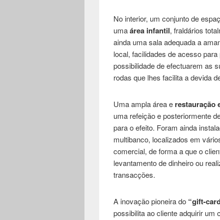
No interior, um conjunto de espa
uma
área infantil
, fraldários to
ainda uma sala adequada a ama
local, facilidades de acesso pa
possibilidade de efectuarem as 
rodas que lhes facilita a devida 
Uma ampla área e
restauração e
uma refeição e posteriormente d
para o efeito. Foram ainda instala
multibanco, localizados em vári
comercial, de forma a que o clien
levantamento de dinheiro ou real
transacções.
A inovação pioneira do
“gift-car
possibilita ao cliente adquirir u