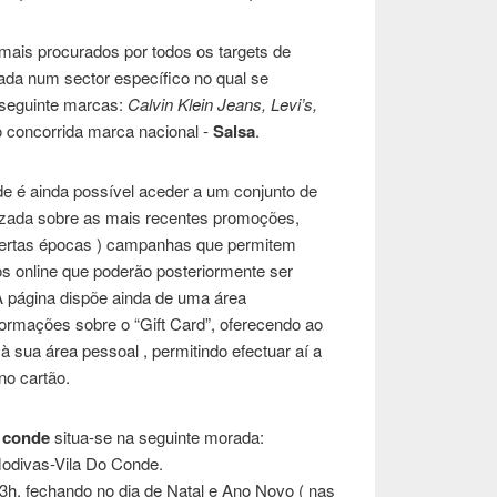
mais procurados por todos os targets de
ada num sector específico no qual se
seguinte marcas:
Calvin Klein Jeans, Levi’s,
o concorrida marca nacional -
Salsa
.
e é ainda possível aceder a um conjunto de
lizada sobre as mais recentes promoções,
 certas épocas ) campanhas que permitem
s online que poderão posteriormente ser
A página dispõe ainda de uma área
ormações sobre o “Gift Card”, oferecendo ao
 à sua área pessoal , permitindo efectuar aí a
no cartão.
o conde
situa-se na seguinte morada:
odivas-Vila Do Conde.
3h, fechando no dia de Natal e Ano Novo ( nas