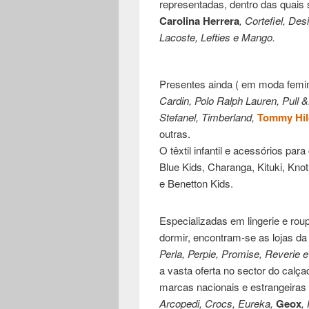
representadas, dentro das quais
Carolina Herrera
, Cortefiel, De
Lacoste, Lefties e Mango.
Presentes ainda ( em moda femin
Cardin, Polo Ralph Lauren, Pull &
Stefanel, Timberland,
Tommy Hil
outras.
O têxtil infantil e acessórios p
Blue Kids, Charanga, Kituki, Knot
e Benetton Kids.
Especializadas em lingerie e rou
dormir, encontram-se as lojas da
Perla, Perpie, Promise, Reverie e
a vasta oferta no sector do calç
marcas nacionais e estrangeiras 
Arcopedi, Crocs, Eureka,
Geox
,