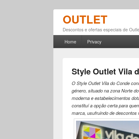
OUTLET
Descontos e ofertas especiais de Outle
Primary menu
Skip to primary content
Skip to secondary content
Home
Privacy
Style Outlet Vila
O Style Outlet Vila do Conde co
género, situado na zona Norte do
moderna e estabelecimentos dotad
constituí a opção certa para que
marca, usufruindo de descontos