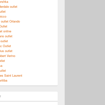
ershka
erdale outlet
utlet
hicco
outlet Orlando
Outlet
et online
ns outlet
outlet
c Outlet
ius outlet
obert Verino
tlet
sa
utlet
ves Saint Laurent
ritiba
y