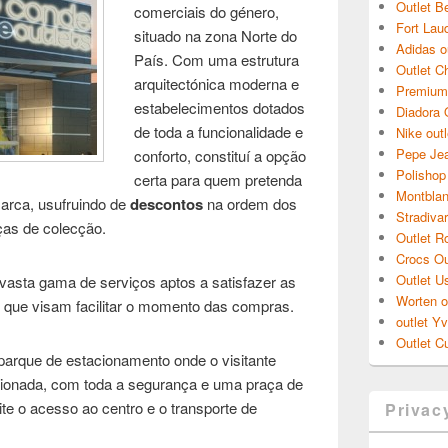
Outlet B
comerciais do género,
Fort Laud
situado na zona Norte do
Adidas o
País. Com uma estrutura
Outlet C
arquitectónica moderna e
Premium 
estabelecimentos dotados
Diadora 
de toda a funcionalidade e
Nike outl
Pepe Jea
conforto, constituí a opção
Polishop 
certa para quem pretenda
Montblan
marca, usufruindo de
descontos
na ordem dos
Stradivar
as de colecção.
Outlet R
Crocs Ou
Outlet U
asta gama de serviços aptos a satisfazer as
Worten o
, que visam facilitar o momento das compras.
outlet Y
Outlet Cu
arque de estacionamento onde o visitante
acionada, com toda a segurança e uma praça de
e o acesso ao centro e o transporte de
Privac