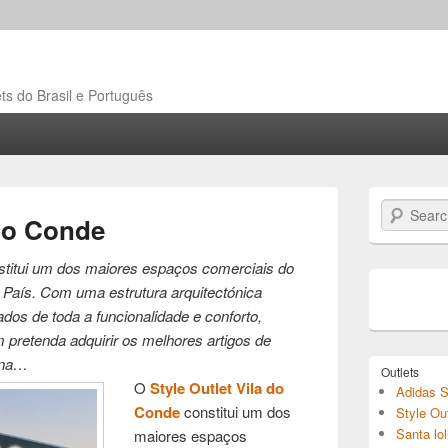
ts do Brasil e Português
Search
 do Conde
nstitui um dos maiores espaços comerciais do
 País. Com uma estrutura arquitectónica
os de toda a funcionalidade e conforto,
m pretenda adquirir os melhores artigos de
 na…
Outlets
O
Style Outlet Vila do
Adidas S
Conde
constitui um dos
Style Ou
Santa lol
maiores espaços