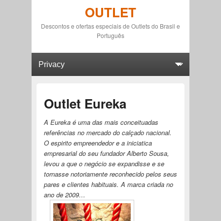
OUTLET
Descontos e ofertas especiais de Outlets do Brasil e
Português
Primary menu
Skip to primary content
Skip to secondary content
Outlet Eureka
A Eureka é uma das mais conceituadas
referências no mercado do calçado nacional.
O espirito empreendedor e a iniciatica
empresarial do seu fundador Alberto Sousa,
levou a que o negócio se expandisse e se
tornasse notoriamente reconhecido pelos seus
pares e clientes habituais. A marca criada no
ano de 2009…