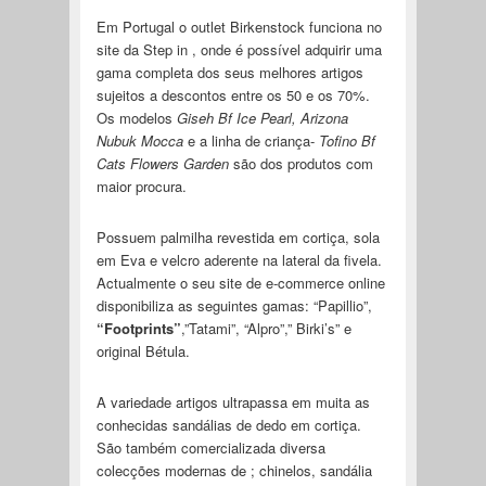
Em Portugal o outlet Birkenstock funciona no
site da Step in , onde é possível adquirir uma
gama completa dos seus melhores artigos
sujeitos a descontos entre os 50 e os 70%.
Os modelos
Giseh Bf Ice Pearl, Arizona
Nubuk Mocca
e a linha de criança-
Tofino Bf
Cats Flowers Garden
são dos produtos com
maior procura.
Possuem palmilha revestida em cortiça, sola
em Eva e velcro aderente na lateral da fivela.
Actualmente o seu site de e-commerce online
disponibiliza as seguintes gamas: “Papillio”,
“Footprints”
,”Tatami”, “Alpro”,” Birki’s” e
original Bétula.
A variedade artigos ultrapassa em muita as
conhecidas sandálias de dedo em cortiça.
São também comercializada diversa
colecções modernas de ; chinelos, sandália