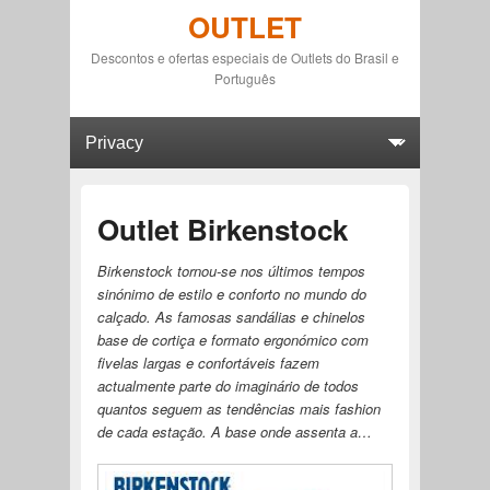
OUTLET
Descontos e ofertas especiais de Outlets do Brasil e
Português
Primary menu
Skip to primary content
Skip to secondary content
Outlet Birkenstock
Birkenstock tornou-se nos últimos tempos
sinónimo de estilo e conforto no mundo do
calçado. As famosas sandálias e chinelos
base de cortiça e formato ergonómico com
fivelas largas e confortáveis fazem
actualmente parte do imaginário de todos
quantos seguem as tendências mais fashion
de cada estação. A base onde assenta a…