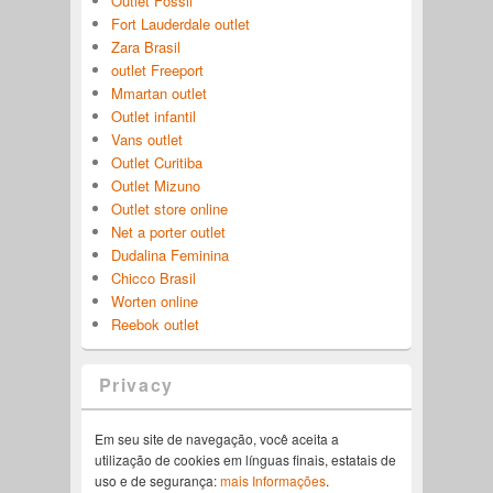
Outlet Fossil
Fort Lauderdale outlet
Zara Brasil
outlet Freeport
Mmartan outlet
Outlet infantil
Vans outlet
Outlet Curitiba
Outlet Mizuno
Outlet store online
Net a porter outlet
Dudalina Feminina
Chicco Brasil
Worten online
Reebok outlet
Privacy
Em seu site de navegação, você aceita a
utilização de cookies em línguas finais, estatais de
uso e de segurança:
mais Informações
.