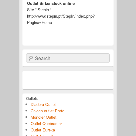
Outlet Birkenstock online
Site ” Stepin “-
http://www.stepin.pt/StepIn/index.php?
Pagina=Home
Search
Outlets
Diadora Outlet
Chicco outlet Porto
Moncler Outlet
Outlet Quebramar
Outlet Eureka