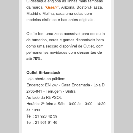
O destaque engloba as linhas mais famosas
da marca:
“
Giseh”
, Arizona, Boston,Piazza,
Madrid e Molina, cada uma delas com
modelos distintos e bastantes originais.
O site tem uma zona acessível para consulta
de tamanho, cores e gamas disponíveis bem
como uma secção disponível de Outlet, com
permanentes novidades com
descontos de
até 70%.
Outlet Birkenstock
Loja aberta ao público:
Endereço: EN 247 - Casa Encarnada - Loja D
2705-841 - Terrugem - Sintra
Ao lado da REPSOL
Horário: 2ª feira a Sáb- 10:00 ás 13:00 - 14:30
ás 19:00
Tel.: 21 923 42 39
Tel.: 21 961 91 46