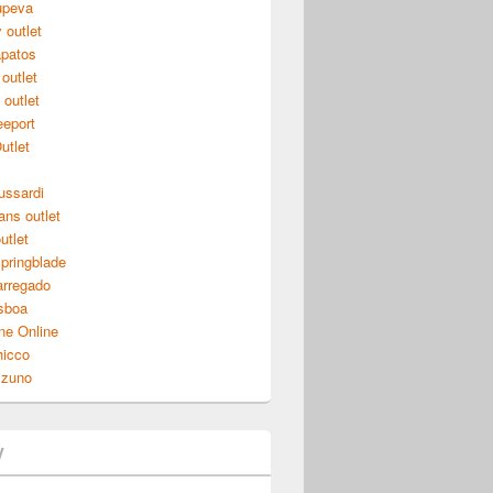
tupeva
 outlet
apatos
outlet
outlet
eeport
utlet
ussardi
ans outlet
utlet
pringblade
arregado
isboa
ne Online
hicco
izuno
y