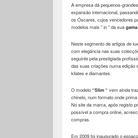
A empresa dá pequenos-grandes
expansão internacional, passan
os Óscares, cujos vencedores 
modelos mais ” in ” da sua
gama
Neste segmento de artigos de lu
com elegância nas suas colecçõe
seguinte pela prestigiada profiss
das suas criações numa edição e
kilates e diamantes.
O modelo
“Slim “
vem ainda traze
chinelo, num formato onde prima 
No site da marca, após registo pr
possível a compra online, acresc
compras.
Em 2009 foi inaugurado o espaç