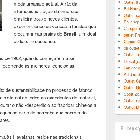
Outlet I
moda urbana e actual. A rápida
Ed Hardy
internacionalização da empresa
Outlet s
brasileira trouxe novos clientes,
Polishop 
exponenciando as vendas a turistas que
Campera 
procuram nas praias do
Brasil
, um ideal
outlet Fr
de lazer e descanso.
Chanel O
bh outlet
Outlet Tr
ano de 1962, quando começarem a ser
Diesel je
, recorrendo às melhores tecnologias
Lanidor o
Adidas S
Outlet C
Outlet L
to de sustentabilidade no processo de fabrico
Sport Zo
a sistemática todos os excedentes de material,
Outlet C
rar o não -desperdício ao “fabricar chinelos a
Outlet M
as pequenas parte de borracha que sobram do
ares.
Privac
ma às Havaianas reside nas tradicionais