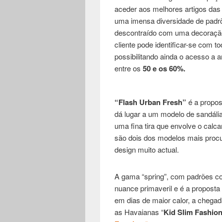
aceder aos melhores artigos das 
uma imensa diversidade de padrõ
descontraído com uma decoração
cliente pode identificar-se com 
possibilitando ainda o acesso a 
entre os
50 e os 60%.
“Flash Urban Fresh”
é a propos
dá lugar a um modelo de sandál
uma fina tira que envolve o calc
são dois dos modelos mais procu
design muito actual.
A gama “spring”, com padrões col
nuance primaveril e é a propost
em dias de maior calor, a chega
as Havaianas “
Kid Slim Fashio