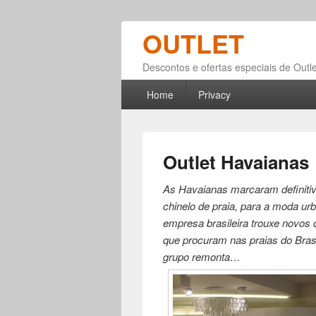
OUTLET
Descontos e ofertas especiais de Outle
Primary menu
Skip to primary content
Skip to secondary content
Home
Privacy
Outlet Havaianas
As Havaianas marcaram definitiv
chinelo de praia, para a moda urb
empresa brasileira trouxe novos 
que procuram nas praias do Brasil
grupo remonta…