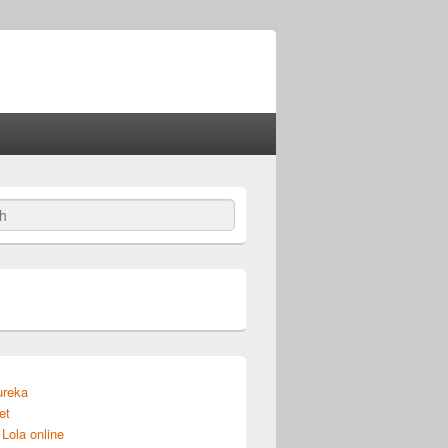
ureka
et
Lola online