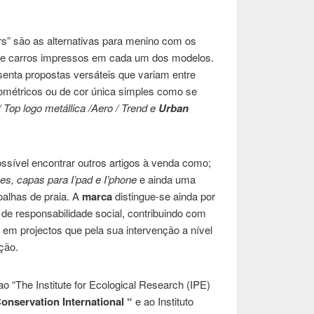
s” são as alternativas para menino com os
s e carros impressos em cada um dos modelos.
nta propostas versáteis que variam entre
ométricos ou de cor única simples como se
/ Top logo metállica /Aero / Trend e
Urban
ssível encontrar outros artigos à venda como;
es, capas para I’pad e I’phone
e ainda uma
oalhas de praia. A
marca
distingue-se ainda por
 de responsabilidade social, contribuindo com
 em projectos que pela sua intervenção a nível
ção.
o “The Institute for Ecological Research (IPE)
Conservation International “
e ao Instituto