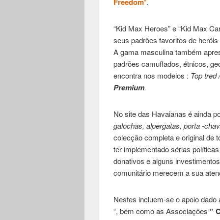
Freedom
“
.
“Kid Max Heroes” e “Kid Max Car
seus padrões favoritos de herói
A gama masculina também aprese
padrões camuflados, étnicos, ge
encontra nos modelos :
Top tred 
Premium
.
No site das Havaianas é ainda po
galochas, alpergatas, porta -chav
colecção completa e original de t
ter implementado sérias políticas
donativos e alguns investimentos
comunitário merecem a sua aten
Nestes incluem-se o apoio dado a
“, bem como as Associações
” 