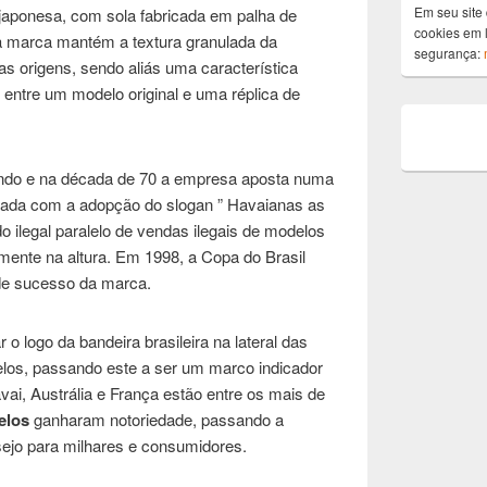
Em seu site 
japonesa, com sola fabricada em palha de
cookies em l
e a marca mantém a textura granulada da
segurança:
s origens, sendo aliás uma característica
 entre um modelo original e uma réplica de
ndo e na década de 70 a empresa aposta numa
iada com a adopção do slogan ” Havaianas as
 ilegal paralelo de vendas ilegais de modelos
mente na altura. Em 1998, a Copa do Brasil
de sucesso da marca.
 logo da bandeira brasileira na lateral das
os, passando este a ser um marco indicador
ai, Austrália e França estão entre os mais de
elos
ganharam notoriedade, passando a
sejo para milhares e consumidores.