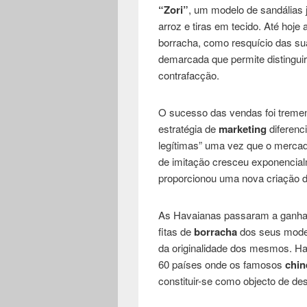
“Zori”
, um modelo de sandálias 
arroz e tiras em tecido. Até hoj
borracha, como resquício das sua
demarcada que permite distinguir
contrafacção.
O sucesso das vendas foi treme
estratégia de
marketing
diferenc
legítimas” uma vez que o mercado
de imitação cresceu exponencial
proporcionou uma nova criação 
As Havaianas passaram a ganhar o
fitas de
borracha
dos seus model
da originalidade dos mesmos. Hav
60 países onde os famosos
chin
constituir-se como objecto de de