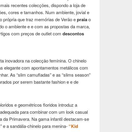
mais recentes colecções, dispondo a loja de
es, cores e tamanhos. Num ambiente, jovial e
 própria que traz memórias de Verão e
praia
o
todo o ambiente e e com as propostas da marca,
artigos com preços de outlet com
descontos
ta inovadora na colecção feminina. O chinelo
ias elegante com apontamentos metálicos com
anhar. As “slim camufladas” e as “slims season”
rados por serem bastante fashion e e de
oridos e geométricos floridos introduz a
a adequada para combinar com um look casual
da da Primavera. Na gama infantil destacam-se
n
” e a sandália-chinelo para menina-
“Kid