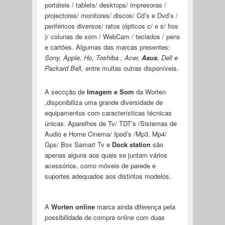
portáteis / tablets/ desktops/ impresoras /
projectores/ monitores/ discos/ Cd’s e Dvd’s /
periféricos diversos/ ratos (ópticos c/ e s/ fios
)/ colunas de som / WebCam / teclados / pens
e cartões. Algumas das marcas presentes:
Sony, Apple, Ho, Toshiba , Acer,
Asus
, Dell e
Packard Bel
l, entre muitas outras disponíveis.
A seccção de
Imagem e Som
da Worten
,disponibiliza uma grande diversidade de
equipamentos com características técnicas
únicas. Aparelhos de Tv/ TDT’s /Sistemas de
Audio e Home Cinema/ Ipod’s /Mp3, Mp4/
Gps/ Box Samart Tv e
Dock station
são
apenas alguns aos quais se juntam vários
acessórios, como móveis de parede e
suportes adequados aos distintos modelos.
A
Worten online
marca ainda diferença pela
possibilidade de compra online com duas