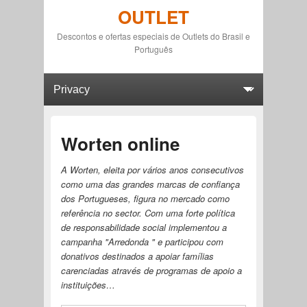
OUTLET
Descontos e ofertas especiais de Outlets do Brasil e
Português
Primary menu
Skip to primary content
Skip to secondary content
Worten online
A Worten, eleita por vários anos consecutivos
como uma das grandes marcas de confiança
dos Portugueses, figura no mercado como
referência no sector. Com uma forte política
de responsabilidade social implementou a
campanha "Arredonda " e participou com
donativos destinados a apoiar famílias
carenciadas através de programas de apoio a
instituições…