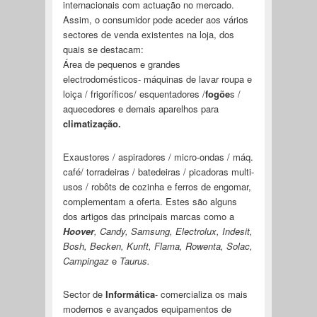
internacionais com actuação no mercado.
Assim, o consumidor pode aceder aos vários
sectores de venda existentes na loja, dos
quais se destacam:
Área de pequenos e grandes
electrodomésticos- máquinas de lavar roupa e
loiça / frigoríficos/ esquentadores /
fogõe
s /
aquecedores e demais aparelhos para
climatização.
Exaustores / aspiradores / micro-ondas / máq.
café/ torradeiras / batedeiras / picadoras multi-
usos / robôts de cozinha e ferros de engomar,
complementam a oferta. Estes são alguns
dos artigos das principais marcas como a
Hoover
, Candy, Samsung, Electrolux, Indesit,
Bosh, Becken, Kunft, Flama, Rowenta, Solac,
Campingaz
e
Taurus.
Sector de
Informática
- comercializa os mais
modernos e avançados equipamentos de