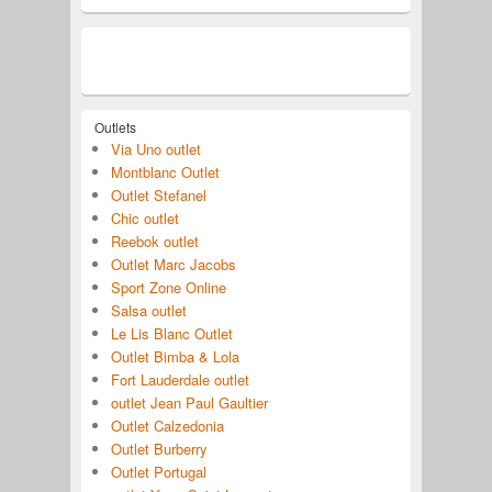
Outlets
Via Uno outlet
Montblanc Outlet
Outlet Stefanel
Chic outlet
Reebok outlet
Outlet Marc Jacobs
Sport Zone Online
Salsa outlet
Le Lis Blanc Outlet
Outlet Bimba & Lola
Fort Lauderdale outlet
outlet Jean Paul Gaultier
Outlet Calzedonia
Outlet Burberry
Outlet Portugal