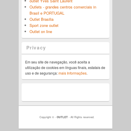
outlet Yves Saint Laurent
Outlets - grandes centros comerciais in
Brasil e PORTUGAL
Outlet Brasilia
Sport zone outlet
Outlet on line
Privacy
Em seu site de navegação, você aceita a
utilização de cookies em línguas finais, estatais de
uso e de segurança:
mais Informações
.
Copyright © -
OUTLET
- All Rights reserved.