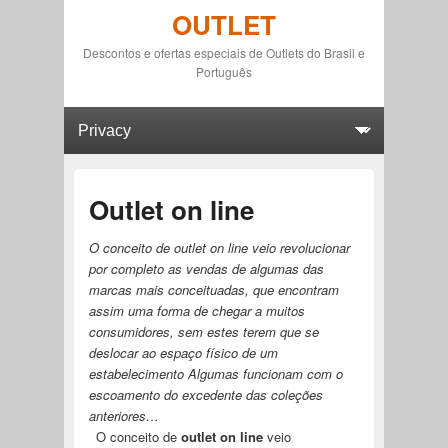
OUTLET
Descontos e ofertas especiais de Outlets do Brasil e
Português
Primary menu
Skip to primary content
Skip to secondary content
Outlet on line
O conceito de outlet on line veio revolucionar
por completo as vendas de algumas das
marcas mais conceituadas, que encontram
assim uma forma de chegar a muitos
consumidores, sem estes terem que se
deslocar ao espaço físico de um
estabelecimento Algumas funcionam com o
escoamento do excedente das coleções
anteriores…
O conceito de
outlet on line
veio