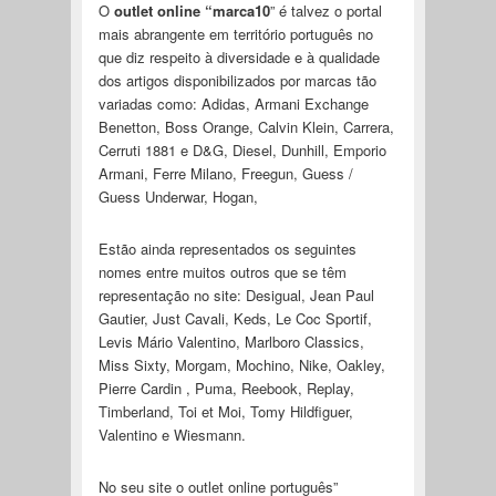
O
outlet online “marca10
” é talvez o portal
mais abrangente em território português no
que diz respeito à diversidade e à qualidade
dos artigos disponibilizados por marcas tão
variadas como: Adidas, Armani Exchange
Benetton, Boss Orange, Calvin Klein, Carrera,
Cerruti 1881 e D&G, Diesel, Dunhill, Emporio
Armani, Ferre Milano, Freegun, Guess /
Guess Underwar, Hogan,
Estão ainda representados os seguintes
nomes entre muitos outros que se têm
representação no site: Desigual, Jean Paul
Gautier, Just Cavali, Keds, Le Coc Sportif,
Levis Mário Valentino, Marlboro Classics,
Miss Sixty, Morgam, Mochino, Nike, Oakley,
Pierre Cardin , Puma, Reebook, Replay,
Timberland, Toi et Moi, Tomy Hildfiguer,
Valentino e Wiesmann.
No seu site o outlet online português”