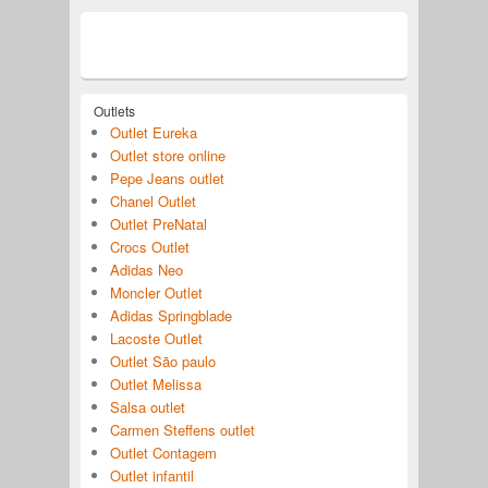
Outlets
Outlet Eureka
Outlet store online
Pepe Jeans outlet
Chanel Outlet
Outlet PreNatal
Crocs Outlet
Adidas Neo
Moncler Outlet
Adidas Springblade
Lacoste Outlet
Outlet São paulo
Outlet Melissa
Salsa outlet
Carmen Steffens outlet
Outlet Contagem
Outlet infantil