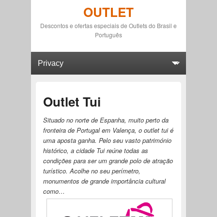
OUTLET
Descontos e ofertas especiais de Outlets do Brasil e
Português
Primary menu
Skip to primary content
Skip to secondary content
Outlet Tui
Situado no norte de Espanha, muito perto da
fronteira de Portugal em Valença, o outlet tui é
uma aposta ganha. Pelo seu vasto património
histórico, a cidade Tui reúne todas as
condições para ser um grande polo de atração
turístico. Acolhe no seu perímetro,
monumentos de grande importância cultural
como…