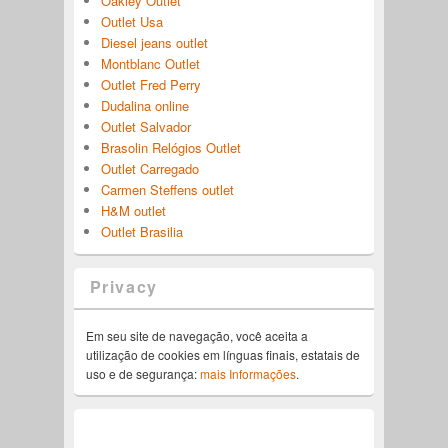
Oakley Outlet
Outlet Usa
Diesel jeans outlet
Montblanc Outlet
Outlet Fred Perry
Dudalina online
Outlet Salvador
Brasolin Relógios Outlet
Outlet Carregado
Carmen Steffens outlet
H&M outlet
Outlet Brasilia
Privacy
Em seu site de navegação, você aceita a
utilização de cookies em línguas finais, estatais de
uso e de segurança:
mais Informações
.